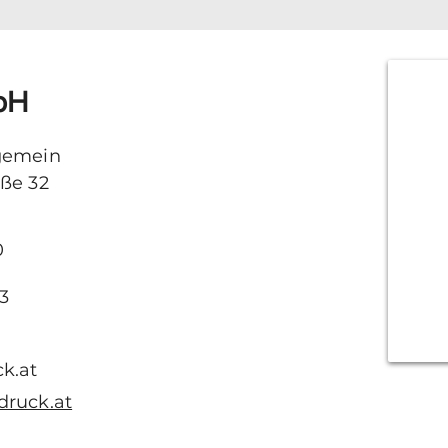
bH
gemein
dße 32
0
3
k.at
druck.at