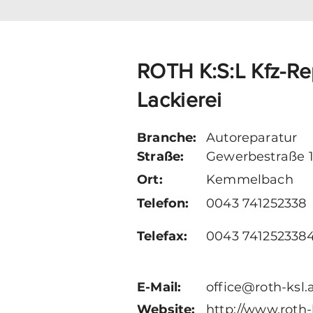
ROTH K:S:L Kfz-Re
Lackierei
Branche:
Autoreparatur
Straße:
Gewerbestraße 
Ort:
Kemmelbach
Telefon:
0043 741252338
Telefax:
0043 741252338
E-Mail:
office@roth-ksl.
Website:
http://www.roth-