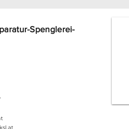
paratur-Spenglerei-
1
4
at
ksl.at