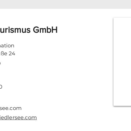
ourismus GmbH
ation
aße 24
e
0
rsee.com
iedlersee.com