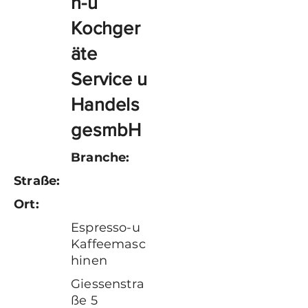
n-u
Kochger
äte
Service u
Handels
gesmbH
Branche:
Straße:
Ort:
Espresso-u
Kaffeemasc
hinen
Giessenstra
ße 5