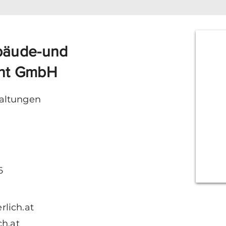
bäude-und
ent GmbH
altungen
6
lich.at
ch.at