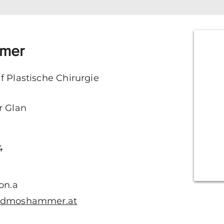
mmer
f Plastische Chirurgie
r Glan
4
n.a
aldmoshammer.at