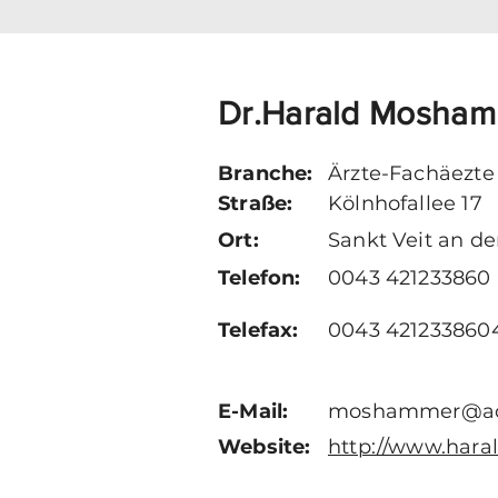
Dr.Harald Mosha
Branche:
Ärzte-Fachäezte 
Straße:
Kölnhofallee 17
Ort:
Sankt Veit an de
Telefon:
0043 421233860
Telefax:
0043 421233860
E-Mail:
moshammer@ao
Website:
http://www.har