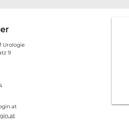
ger
f Urologie
tz 9
4
ogin.at
gin.at