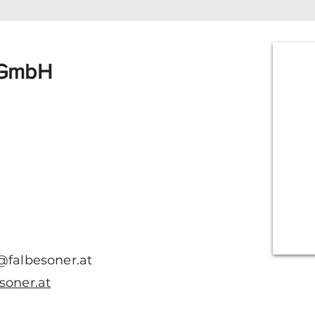
 GmbH
@falbesoner.at
soner.at